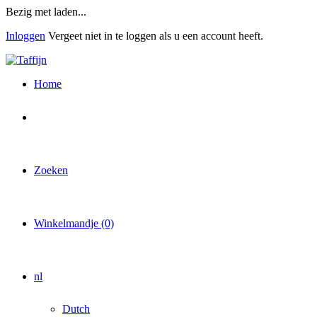
Overslaan
Bezig met laden...
en
Inloggen
Vergeet niet in te loggen als u een account heeft.
naar
de
inhoud
gaan
Home
Zoeken
Winkelmandje (0)
nl
Dutch