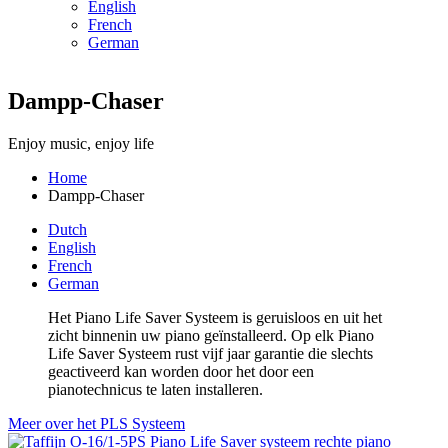
English
French
German
Dampp-Chaser
Enjoy music, enjoy life
Home
Dampp-Chaser
Kruimelpad
Dutch
English
French
German
Het Piano Life Saver Systeem is geruisloos en uit het
zicht binnenin uw piano geïnstalleerd. Op elk Piano
Life Saver Systeem rust vijf jaar garantie die slechts
geactiveerd kan worden door het door een
pianotechnicus te laten installeren.
Meer over het PLS Systeem