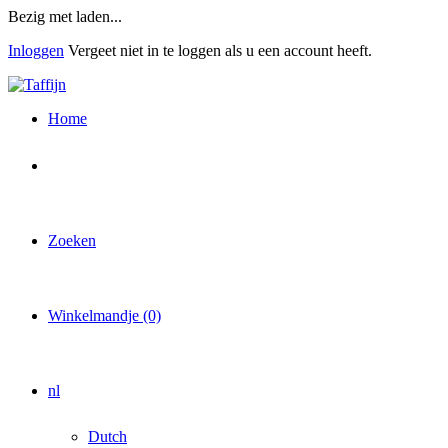
Overslaan
Bezig met laden...
en
Inloggen
Vergeet niet in te loggen als u een account heeft.
naar
de
inhoud
gaan
Home
Zoeken
Winkelmandje (0)
nl
Dutch